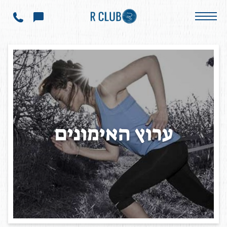
הודעות ועדכונים
ערוץ האימונים
ע
ר
ו
ץ
ה
א
י
מ
ו
נ
י
ם